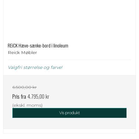
REiCK Hæve-sænke-bord i linoleum
Reick Møbler
Valgfri størrelse og farve!
6.500,00 kr
Pris fra
4.795,00 kr
(ekskl. moms)
Vis produkt