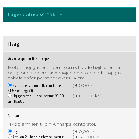
Lagerstatus:
På lager
Tilvalg
Valg af gaspatron til Kinnarps:
Mellemhøj gas er til dem, som vil sidde højt, eller har
brug for en højere siddehøjde end standard. Høj gas
anbefales for personer over 184 cm.
Standard gaspatron - Højdejustering:
(
+
0,00 kr )
41-55 cm (Kgas0)
Høj gaspatron - Højdejustering 49-69
(
+
188,00 kr )
cm (Kgas80)
Armlæn
Tilkøb armlæn til din Kinnarps kontorstol.
Ingen
(
+
0,00 kr )
Armlæn 2 - højde- og breddejustering.
(
+
836,00 kr )