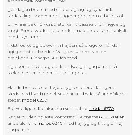
ergonomisk kontorstol, der
gør dagen bedre med en behagelig og dynamisk
siddestilling, som derfor fungerer godt som arbejdsstol.
En Kinnarps 6110 kontorstol kan tilpasses til din højde og
vægt. Sædedybden justeres let, med grebet af en enkelt
hånd. Ryglænet
indstilles let og bekvemt i højden, så brugeren får den
rigtige støtte i lænden. Vægten justeres ved en
drejeknap. Kinnarps 6110 fås med
og uden armlæn og der kan tilvælges gaspatron, så
stolen passer i højden til alle brugere.
Har du behov for et højere ryglæn eller et længere
sæde, end hvad model 6110 har at tilbyde, så anbefaler vi i
stedet
model 6230
.
For yderligere komfort kan vi anbefale
model 6770
.
Søger du den højeste kontorstol i Kinnarps
6000-serien
anbefaler vi
Kinnarps 6240
med høj ryg og tilvalg af høj
gaspatron.