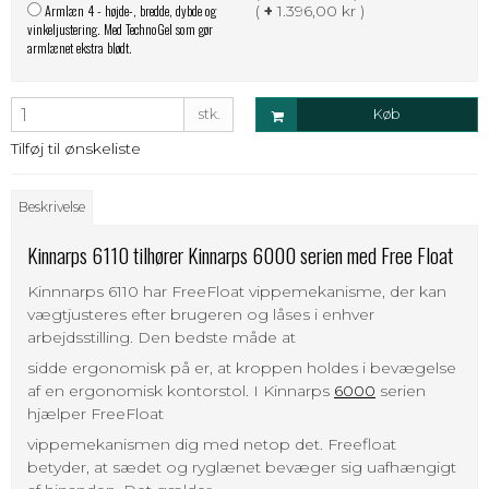
Armlæn 4 - højde-, bredde, dybde og
(
+
1.396,00 kr )
vinkeljustering. Med TechnoGel som gør
armlænet ekstra blødt.
stk.
Køb
Tilføj til ønskeliste
Beskrivelse
Kinnarps 6110 tilhører Kinnarps 6000 serien med Free Float
Kinnnarps 6110 har FreeFloat vippemekanisme, der kan
vægtjusteres efter brugeren og låses i enhver
arbejdsstilling. Den bedste måde at
sidde ergonomisk på er, at kroppen holdes i bevægelse
af en ergonomisk kontorstol. I Kinnarps
6000
serien
hjælper FreeFloat
vippemekanismen dig med netop det. Freefloat
betyder, at sædet og ryglænet bevæger sig uafhængigt