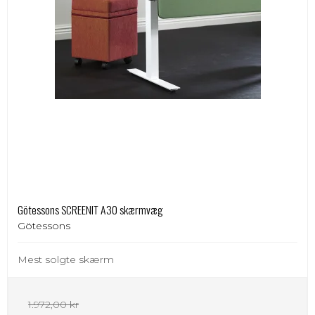
Götessons SCREENIT A30 skærmvæg
Götessons
Mest solgte skærm
1.972,00 kr