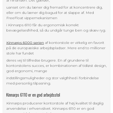
af hinanden. Det gælder,
uanset om du læner dig fremad for at koncentrere dig,
eller om du læner dig bagud for at slappe af. Med
FreeFloat vippemekanismen
i Kinnarps 6110 får du ergonomisk korrekt
bevægelsesfrihed, så du undgår tunge ben og skæv ryg.
Kinnarps 6000
serien
af kontorstole er virkelig en favorit
på de europæiske arbejdspladser. Mere end to millioner
stole har fundet
deres vej til tilfredse brugere. En af grundene til
kontorstolens succes, er kombinationen af tidløst design,
god ergonomi, mange
indstillingsmuligheder og stor valgfrihed i forbindelse
med personlig tilpasning.
Kinnarps 6110 er en god arbejdsstol
Kinnarps producerer kontorstole af høj kvalitet til daglig
anvendelse i erhvervslivet. Kinnarps 6110 er en god