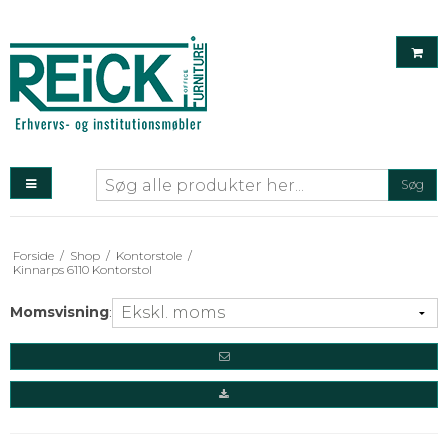
Søg
Forside
/
Shop
/
Kontorstole
/
Kinnarps 6110 Kontorstol
Momsvisning
: