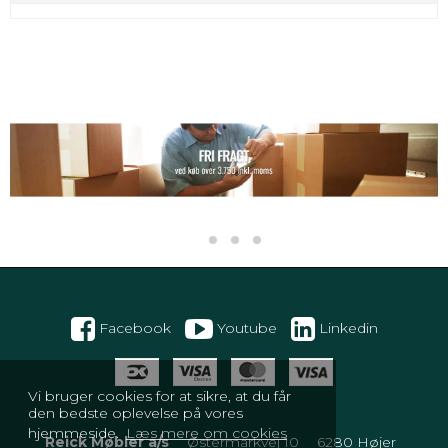
Facebook
Youtube
Linkedin
Vi bruger cookies for at sikre, at du får
den bedste oplevelse på vores
hjemmeside.
Læs mere om cookies
Reick Møbler a/s
Østermarkvej 10
6280 Højer