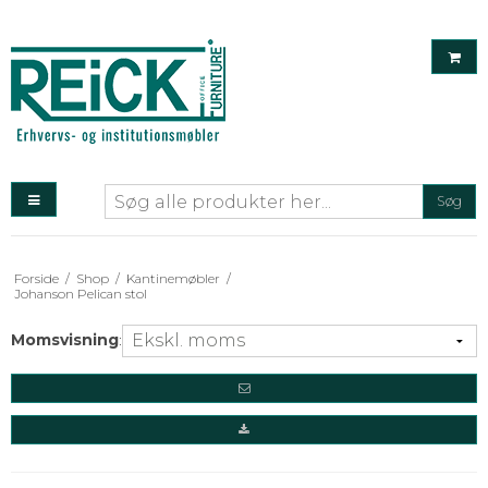
Søg
Forside
/
Shop
/
Kantinemøbler
/
Johanson Pelican stol
Momsvisning
: