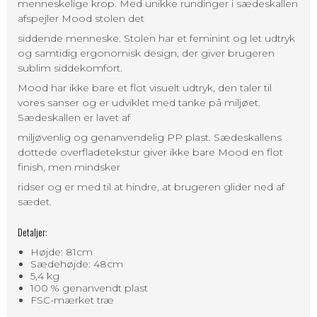
menneskelige krop. Med unikke rundinger i sædeskallen
afspejler Mood stolen det
siddende menneske. Stolen har et feminint og let udtryk
og samtidig ergonomisk design, der giver brugeren
sublim siddekomfort.
Mood har ikke bare et flot visuelt udtryk, den taler til
vores sanser og er udviklet med tanke på miljøet.
Sædeskallen er lavet af
miljøvenlig og genanvendelig PP plast. Sædeskallens
dottede overfladetekstur giver ikke bare Mood en flot
finish, men mindsker
ridser og er med til at hindre, at brugeren glider ned af
sædet.
Detaljer:
Højde: 81cm
Sædehøjde: 48cm
5,4 kg
100 % genanvendt plast
FSC-mærket træ