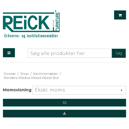
Søg
Forside
/
Shop
/
Kantinemøbler
/
Randers+Radius Mood Wood Stol
Momsvisning
: