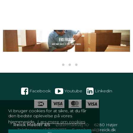
Facebook
Youtube
Linkedin
Vi bruger cookies for at sikre, at du får
den bedste oplevelse på vores
hjemmeside.
Læs mere om cookies
Reick Møbler a/s
Østermarkvej 10
6280 Højer
Telefonnr.
:
+45 74782173
E-mail
:
mail@reick.dk