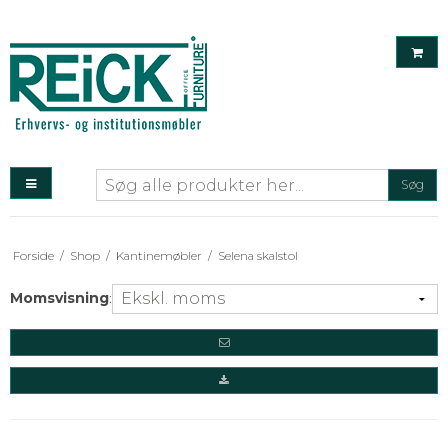
Søg
Forside
/
Shop
/
Kantinemøbler
/
Selena skalstol
Momsvisning
: