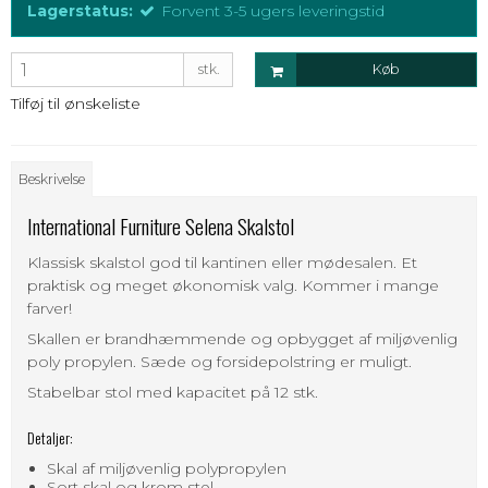
Lagerstatus:
Forvent 3-5 ugers leveringstid
stk.
Køb
Tilføj til ønskeliste
Beskrivelse
International Furniture Selena Skalstol
Klassisk skalstol god til kantinen eller mødesalen. Et
praktisk og meget økonomisk valg. Kommer i mange
farver!
Skallen er brandhæmmende og opbygget af miljøvenlig
poly propylen. Sæde og forsidepolstring er muligt.
Stabelbar stol med kapacitet på 12 stk.
Detaljer:
Skal af miljøvenlig polypropylen
Sort skal og krom stel