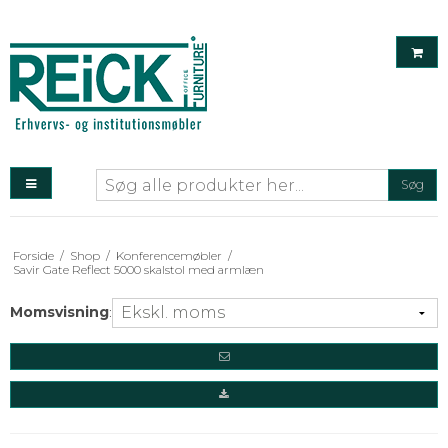
Søg
Forside
/
Shop
/
Konferencemøbler
/
Savir Gate Reflect 5000 skalstol med armlæn
Momsvisning
: