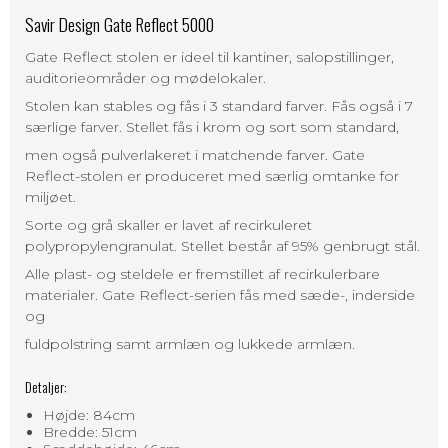
Savir Design Gate Reflect 5000
Gate Reflect stolen er ideel til kantiner, salopstillinger,
auditorieområder og mødelokaler.
Stolen kan stables og fås i 3 standard farver. Fås også i 7
særlige farver. Stellet fås i krom og sort som standard,
men også pulverlakeret i matchende farver. Gate
Reflect-stolen er produceret med særlig omtanke for
miljøet.
Sorte og grå skaller er lavet af recirkuleret
polypropylengranulat. Stellet består af 95% genbrugt stål.
Alle plast- og steldele er fremstillet af recirkulerbare
materialer. Gate Reflect-serien fås med sæde-, inderside
og
fuldpolstring samt armlæn og lukkede armlæn.
Detaljer:
Højde: 84cm
Bredde: 51cm