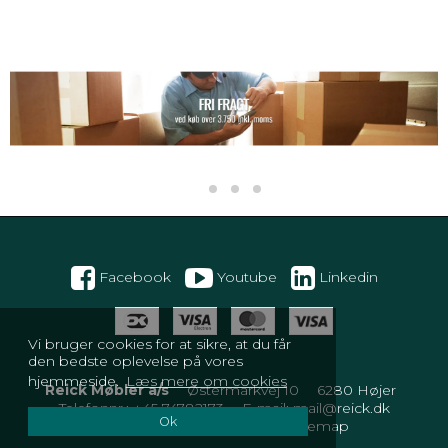
Facebook
Youtube
Linkedin
Vi bruger cookies for at sikre, at du får
den bedste oplevelse på vores
hjemmeside.
Læs mere om cookies
Reick Møbler a/s
Østermarkvej 10
6280 Højer
Telefonnr.
:
+45 74782173
E-mail
:
mail@reick.dk
Ok
CVR-nummer
:
11753809
Sitemap