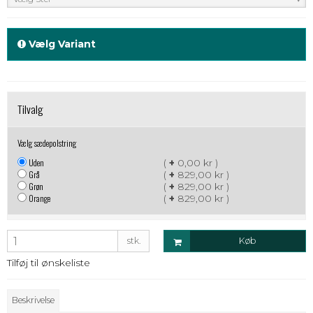
Vælg Variant
Tilvalg
Vælg sædepolstring
Uden
(
+
0,00 kr )
Grå
(
+
829,00 kr )
Grøn
(
+
829,00 kr )
Orange
(
+
829,00 kr )
stk.
Køb
Tilføj til ønskeliste
Beskrivelse